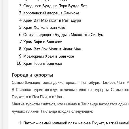
След ноги Будды в Пхра Будда Бат
Королевский дворец в Бангкоке
Храм Ват Махатхат в Ратчадури
Храм Холма в Бангкоке
Статуя сидящего Будды в Махахтати Си Чум
Храм Зари в Бангкоке
Храм Ват Лок Моли в Чианг Мае
Мраморный Храм в Бангкоке
Храм Горы в Бангкоке
Города и курорты
Самые большие таиландские города – Нонтабури, Паккрет, Чанг Ма
В Таиланде туристов ждут отличные пляжные курорты. Самые попул
Пхукет, о-в Пхи-Пхи, о-в Чан.
Многие туристы считают, что именно в Таиланде находятся одни 
лучших пляжей Таиланда входят следующие:
Патонг – самый большой пляж на о-ве Пхукет, мягкий белый