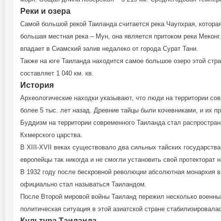
Реки и озера
Самой большой рекой Таиланда считается река Чаупхрая, котора
большая местная река – Мун, она является притоком реки Меконг.
впадает в Сиамский залив недалеко от города Сурат Тани.
Также на юге Таиланда находится самое большое озеро этой стр
составляет 1 040 км. кв.
История
Археологические находки указывают, что люди на территории сов
более 5 тыс. лет назад. Древние тайцы были кочевниками, и их пр
Буддизм на территории современного Таиланда стал распространят
Кхмерского царства.
В XIII-XVII веках существовало два сильных тайских государства
европейцы так никогда и не смогли установить свой протекторат 
В 1932 году после бескровной революции абсолютная монархия в
официально стал называться Таиландом.
После Второй мировой войны Таиланд пережил несколько военных
политическая ситуация в этой азиатской стране стабилизировалас
Культура Таиланда