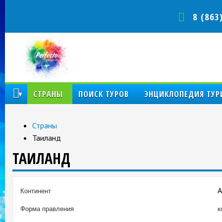
8 (863
КОМПАНИЯ
СТРАНЫ
ПОИСК ТУРОВ
ЭНЦИКЛОПЕДИЯ ТУР
Страны
Таиланд
ТАИЛАНД
А
Континент
Форма правления
к