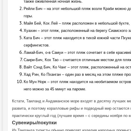
также оживленная ночная жизнь.
Рейли Бич – на этот небольшой пляж возле Краби можно до
горы.
Майя Бей, Кох Лей – пляж расположен в небольшой бухте, 
Хуахин – этот пляж, расположенный на берегу Сиамского 
Ката Бич – этот пляж находится в тихой южной части Пхуке
серфингистов.
Ламай-Бич, о-в Самуи – этот пляж сочетает в себе красив
Саири-Бич, Кох Тао – считается отличным местом для пляж
Вайт Сэнд Бич, Ко Чанг – этот пляж, расположенный на о
Хад Рин, Ко Пханган – один раз в месяц на этом пляже п
Ко Мун Норк – этот пляж находится на необитаемом остро
него можно за 45 минут на пароме.
Кстати, Таиланд и Андаманское море входят в десятку лучших ме
развита, и поэтому коралловые рифы и подводный мир остаются 
практически круглый год (лучшее время – с середины ноября по к
Сувениры/покупки
Из Таиланда туристы обычно привозят изделия народных промысл