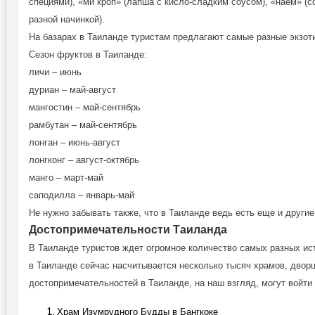
специями), «ми кроп» (лапша с кисло-сладким соусом), «наем» (с
разной начинкой).
На базарах в Таиланде туристам предлагают самые разные экзоти
Сезон фруктов в Таиланде:
личи – июнь
дуриан – май-август
мангостин – май-сентябрь
рамбутан – май-сентябрь
лонган – июнь-август
лонгконг – август-октябрь
манго – март-май
саподилла – январь-май
Не нужно забывать также, что в Таиланде ведь есть еще и другие
Достопримечательности Таиланда
В Таиланде туристов ждет огромное количество самых разных ис
в Таиланде сейчас насчитывается несколько тысяч храмов, дворц
достопримечательностей в Таиланде, на наш взгляд, могут войт
Храм Изумрудного Будды в Бангкоке