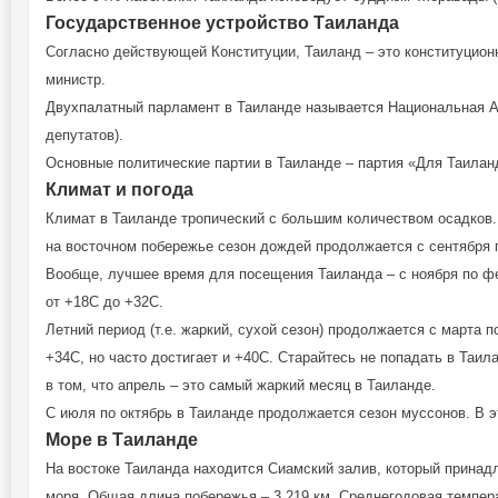
Государственное устройство Таиланда
Согласно действующей Конституции, Таиланд – это конституционн
министр.
Двухпалатный парламент в Таиланде называется Национальная Ас
депутатов).
Основные политические партии в Таиланде – партия «Для Таилан
Климат и погода
Климат в Таиланде тропический с большим количеством осадков.
на восточном побережье сезон дождей продолжается с сентября 
Вообще, лучшее время для посещения Таиланда – с ноября по фе
от +18С до +32С.
Летний период (т.е. жаркий, сухой сезон) продолжается с марта 
+34С, но часто достигает и +40С. Старайтесь не попадать в Таила
в том, что апрель – это самый жаркий месяц в Таиланде.
С июля по октябрь в Таиланде продолжается сезон муссонов. В э
Море в Таиланде
На востоке Таиланда находится Сиамский залив, который прина
моря. Общая длина побережья – 3 219 км. Среднегодовая темпера