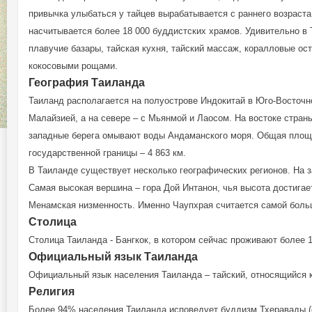
привычка улыбаться у тайцев вырабатывается с раннего возраста
насчитывается более 18 000 буддистских храмов. Удивительно в 
плавучие базары, тайская кухня, тайский массаж, коралловые ос
кокосовыми рощами.
География Таиланда
Таиланд располагается на полуострове Индокитай в Юго-Восточно
Малайзией, а на севере – с Мьянмой и Лаосом. На востоке стра
западные берега омывают воды Андаманского моря. Общая площад
государственной границы – 4 863 км.
В Таиланде существует несколько географических регионов. На за
Самая высокая вершина – гора Дой Интанон, чья высота достигае
Менамская низменность. Именно Чаупхрая считается самой боль
Столица
Столица Таиланда - Бангкок, в котором сейчас проживают более 1
Официальный язык Таиланда
Официальный язык населения Таиланда – тайский, относящийся к
Религия
Более 94% населения Таиланда исповедует буддизм Тхеравады (с