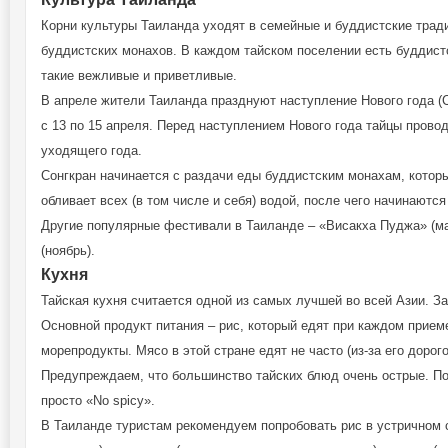
Корни культуры Таиланда уходят в семейные и буддистские тради
буддистских монахов. В каждом тайском поселении есть буддист
такие вежливые и приветливые.
В апреле жители Таиланда празднуют наступление Нового года (С
с 13 по 15 апреля. Перед наступлением Нового года тайцы прово
уходящего года.
Сонгкран начинается с раздачи еды буддистским монахам, которы
обливает всех (в том числе и себя) водой, после чего начинаются
Другие популярные фестивали в Таиланде – «Висакха Пуджа» (ма
(ноябрь).
Кухня
Тайская кухня считается одной из самых лучшей во всей Азии. З
Основной продукт питания – рис, который едят при каждом прием
морепродукты. Мясо в этой стране едят не часто (из-за его дорог
Предупреждаем, что большинство тайских блюд очень острые. По
просто «No spicy».
В Таиланде туристам рекомендуем попробовать рис в устричном со