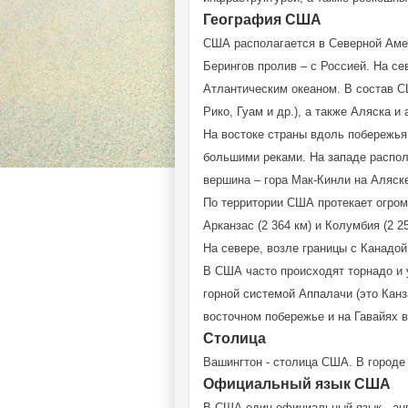
География США
США располагается в Северной Амер
Берингов пролив – с Россией. На се
Атлантическим океаном. В состав С
Рико, Гуам и др.), а также Аляска и
На востоке страны вдоль побережья
большими реками. На западе распол
вершина – гора Мак-Кинли на Аляске
По территории США протекает огромн
Арканзас (2 364 км) и Колумбия (2 25
На севере, возле границы с Канадой
В США часто происходят торнадо и 
горной системой Аппалачи (это Канз
восточном побережье и на Гавайях в
Столица
Вашингтон - столица США. В городе 
Официальный язык США
В США один официальный язык - ан