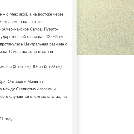
– с Мексикой, а на востоке через
 океаном, а на востоке –
е (Американское Самоа, Пуэрто-
сударственной границы – 12 034 км.
 протянулась Центральная равнина с
нины. Самая высокая местная
сипи (3 757 км), Юкон (3 700 км),
Эри, Онтарио и Мичиган.
на между Скалистыми горами и
 всего случаются в южных штатах, на
1 году.