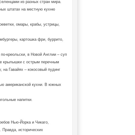
селенцами из разных стран мира.
жных штатах на местную кухню
реветки, омары, крабы, устрицы,
амбургеры, картошка фри, буррито,
по-креольски, в Новой Англии – суп
ные крылышки с острым перечным
, на Гавайях – кокосовый пудинг
ью американской кухни. В южных
огольные напитки.
ребов Нью-Йорка и Чикаго,
. Правда, исторических