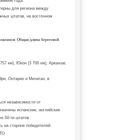
ремени года.
ктерны для региона между
южных штатов, на восточном
 океаном. Общая длина береговой
57 км), Юкон (3 700 км), Арканзас
Эри, Онтарио и Мичиган, в
ься независимости от
ахвачены испанские, английские
з 50-ти штатов.
ь на стороне победителей.
ТО.