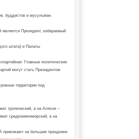
ев, буддистов и мусульман.
й является Президент, избираемый
дого штата) и Палаты
ухпартийная. Главные политические
партий могут стать Президентом
тровные территории под
мат тропический, а на Аляске –
имат средиземноморский, а на
ША приезжают на большие праздники