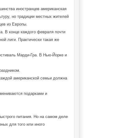
шинства иностранцев американская
ьтуру, но традиции местных жителей
цев из Европы.
а. В конце каждого февраля почти
ой лиги. Практически такая же
стиваль Марди-Гра. В Нью-Йорке и
раздником.
 каждой американской семьи должна
бмениваются подарками и
быстрого питания. Но на самом деле
ных для того или иного