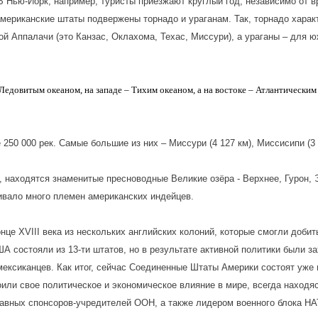
В Нью-Йорк, например, туристы приезжают круглый год, независимо от в
американские штаты подвержены торнадо и ураганам. Так, торнадо хара
й Аппалачи (это Канзас, Оклахома, Техас, Миссури), а ураганы – для 
Ледовитым океаном, на западе – Тихим океаном, а на востоке – Атлантическим
250 000 рек. Самые большие из них – Миссури (4 127 км), Миссисипи (3 7
, находятся знаменитые пресноводные Великие озёра - Верхнее, Гурон, 
живало много племен американских индейцев.
це XVIII века из нескольких английских колоний, которые смогли добит
 состояли из 13-ти штатов, но в результате активной политики были з
мексиканцев. Как итог, сейчас Соединенные Штаты Америки состоят уже и
ли свое политическое и экономическое влияние в мире, всегда находяс
авных спонсоров-учредителей ООН, а также лидером военного блока НА