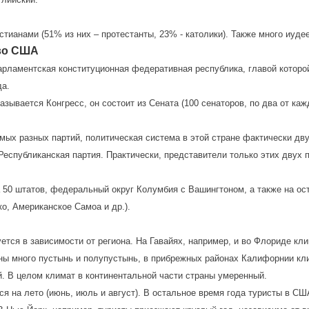
тианами (51% из них – протестанты, 23% - католики). Также много иуде
во США
арламентская конституционная федеративная республика, главой которо
да.
ывается Конгресс, он состоит из Сената (100 сенаторов, по два от каж
амых разных партий, политическая система в этой стране фактически дв
Республиканская партия. Практически, представители только этих двух 
 50 штатов, федеральный округ Колумбия с Вашингтоном, а также на ос
о, Американское Самоа и др.).
ется в зависимости от региона. На Гавайях, например, и во Флориде кли
аны много пустынь и полупустынь, в прибрежных районах Калифорнии кл
. В целом климат в континентальной части страны умеренный.
ся на лето (июнь, июль и август). В остальное время года туристы в С