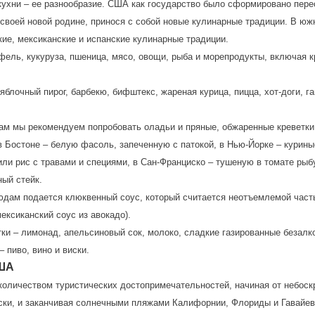
кухни – ее разнообразие. США как государство было сформировано пере
своей новой родине, принося с собой новые кулинарные традиции. В ю
ие, мексиканские и испанские кулинарные традиции.
ель, кукуруза, пшеница, мясо, овощи, рыба и морепродукты, включая к
блочный пирог, барбекю, бифштекс, жареная курица, пицца, хот-доги, г
ам мы рекомендуем попробовать оладьи и пряные, обжаренные креветки 
 в Бостоне – белую фасоль, запеченную с патокой, в Нью-Йорке – кури
или рис с травами и специями, в Сан-Франциско – тушеную в томате рыбу
ный стейк.
юдам подается клюквенный соус, который считается неотъемлемой част
ексиканский соус из авокадо).
ки – лимонад, апельсиновый сок, молоко, сладкие газированные безалк
 пиво, вино и виски.
США
оличеством туристических достопримечательностей, начиная от небоск
ки, и заканчивая солнечными пляжами Калифорнии, Флориды и Гавайев