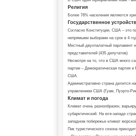
Религия
Более 78% населения являются хрис
Государственное устройст
Согласно Конституции, США – это п
непрямыми выборами на срок в 4 го
Местный двухпалатный парламент наз
представителей (435 депутатов).
Несмотря на то, что в США много с
партии – Демократическая партия и 
США.
Административно страна делится на
управлением США (Гуам, Пуэрто-Рик
Климат и погода
Климат очень разнообразен, варьиру
субарктический. На юге-западе стр
западном побережье климат морской
Пик туристического сезона приходит