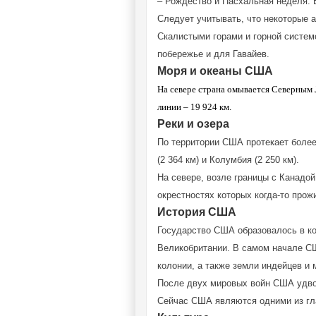
– Рождество и Пасхальная неделя. 
Следует учитывать, что некоторые 
Скалистыми горами и горной системо
побережье и для Гавайев.
Моря и океаны США
На севере страна омывается Северным 
линии – 19 924 км.
Реки и озера
По территории США протекает более 
(2 364 км) и Колумбия (2 250 км).
На севере, возле границы с Канадой
окрестностях которых когда-то про
История США
Государство США образовалось в кон
Великобритании. В самом начале США
колонии, а также земли индейцев и 
После двух мировых войн США удвои
Сейчас США являются одними из гл