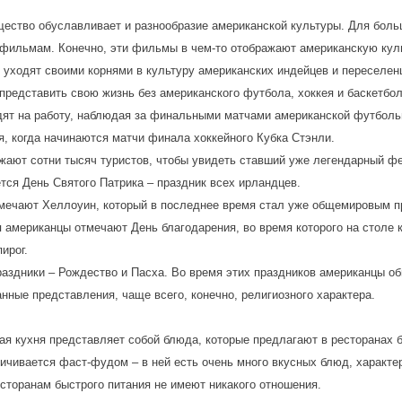
ество обуславливает и разнообразие американской культуры. Для боль
 фильмам. Конечно, эти фильмы в чем-то отображают американскую кул
и уходят своими корнями в культуру американских индейцев и переселен
представить свою жизнь без американского футбола, хоккея и баскетбол
дят на работу, наблюдая за финальными матчами американской футбольн
я, когда начинаются матчи финала хоккейного Кубка Стэнли.
ают сотни тысяч туристов, чтобы увидеть ставший уже легендарный фе
тся День Святого Патрика – праздник всех ирландцев.
тмечают Хеллоуин, который в последнее время стал уже общемировым п
я американцы отмечают День благодарения, во время которого на столе
ирог.
аздники – Рождество и Пасха. Во время этих праздников американцы о
нные представления, чаще всего, конечно, религиозного характера.
ая кухня представляет собой блюда, которые предлагают в ресторанах 
ичивается фаст-фудом – в ней есть очень много вкусных блюд, характер
есторанам быстрого питания не имеют никакого отношения.