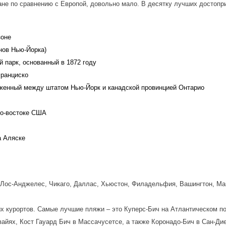
ане по сравнению с Европой, довольно мало. В десятку лучших достоп
зоне
нов Нью-Йорка)
 парк, основанный в 1872 году
Франциско
оженный между штатом Нью-Йорк и канадской провинцией Онтарио
го-востоке США
а Аляске
Лос-Анджелес, Чикаго, Даллас, Хьюстон, Филадельфия, Вашингтон, Май
 курортов. Самые лучшие пляжи – это Куперс-Бич на Атлантическом по
айях, Кост Гауард Бич в Массачусетсе, а также Коронадо-Бич в Сан-Дие