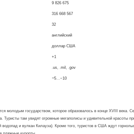
9 826 675
316 668 567
32
английский
доллар США
+1
.us, .mil, .gov
−
5…−10
ся молодым государством, которое образовалось в конце XVIII века. Се
а. Туристы там увидят огромные мегаполисы и удивительной красоты п
й водопад и вулкан Килауэа). Кроме того, туристов в США ждут горнолы
е пляжные курорты.