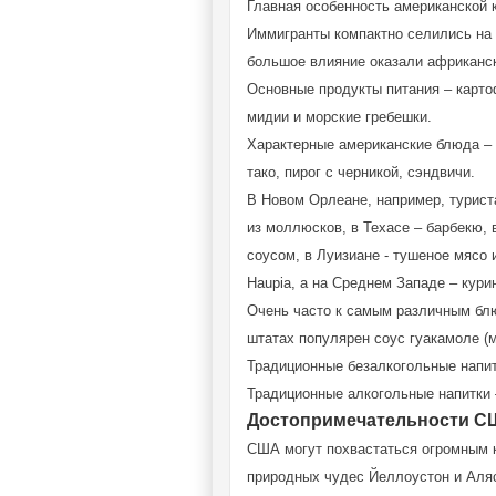
Главная особенность американской 
Иммигранты компактно селились на 
большое влияние оказали африканск
Основные продукты питания – картоф
мидии и морские гребешки.
Характерные американские блюда – я
тако, пирог с черникой, сэндвичи.
В Новом Орлеане, например, турист
из моллюсков, в Техасе – барбекю,
соусом, в Луизиане - тушеное мясо 
Haupia, а на Среднем Западе – кури
Очень часто к самым различным бл
штатах популярен соус гуакамоле (м
Традиционные безалкогольные напит
Традиционные алкогольные напитки –
Достопримечательности 
США могут похвастаться огромным к
природных чудес Йеллоустон и Аляс