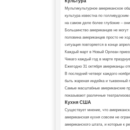
Культура
Мультикультурное американское общ
культура известна по голливудским
на самом деле более глубокие – он
Большинство американцев не могут 
половина американцев просто не хо
ситуация повторяется в конце апрел
Каждый март в Новый Орлеан приезж
Чикаго каждый год в марте празднуе
Ежегодно 31 октября американцы о
В последний четверг каждого ноябр
быть жареная индейка и тыквенный п
Самые масштабные американские пр
показывают различные театрализова
Кухня США
Существует мнение, что американск
американская кухня совсем не огран
американского штата, и которые к р