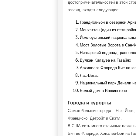
достопримечательностей в этой стр
взгляд, входят следующие:
Гранд-Каньон в северной Ари
Манхэттен (один из пяти райо
Йеллоустонский национальный
Мост Золотые Ворота в Сан-
Ниагарский водопад, распол
Вулкан Килауэа на Гавайях
Архипелаг Флорида-Кис на ю
Лас-Вегас
Национальный парк Денали н
Белый дом в Вашингтоне
Города и курорты
Самые большие города – Нью-Йорк, 
Франциско, Детройт и Сиэтл.
В США есть много отличных пляжных
Бич во Флориде, Хэнэлей-Бэй на Гав