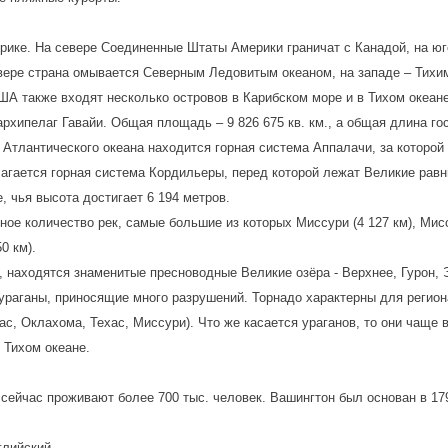
ике. На севере Соединенные Штаты Америки граничат с Канадой, на юге 
вере страна омывается Северным Ледовитым океаном, на западе – Тихим
ША также входят несколько островов в Карибском море и в Тихом океан
 архипелаг Гавайи. Общая площадь – 9 826 675 кв. км., а общая длина го
 Атлантического океана находится горная система Аппалачи, за которой
агается горная система Кордильеры, перед которой лежат Великие рав
, чья высота достигает 6 194 метров.
ое количество рек, самые большие из которых Миссури (4 127 км), Мисси
0 км).
, находятся знаменитые пресноводные Великие озёра - Верхнее, Гурон, 
ураганы, приносящие много разрушений. Торнадо характерны для регио
ас, Оклахома, Техас, Миссури). Что же касается ураганов, то они чаще
 Тихом океане.
сейчас проживают более 700 тыс. человек. Вашингтон был основан в 179
глийский.