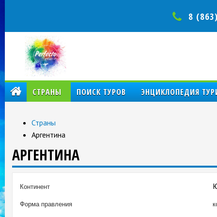
8 (863
КОМПАНИЯ
СТРАНЫ
ПОИСК ТУРОВ
ЭНЦИКЛОПЕДИЯ ТУР
Страны
Аргентина
АРГЕНТИНА
Ю
Континент
Форма правления
к