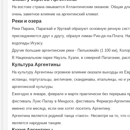
На востоке страна омывается Атлантическим океаном. Общая длин
очень заметное влияние на аргентинский климат.
Реки и озера
Реки Парана, Парагвай и Уругвай образуют основную речную сист
присоединяются друг к другу, образуя лиман Рио-де-ла-Плата. Н
водопады Игуасу.
Другие большие аргентинские реки - Пилькомайо (1 100 км), Колора
В Национальном парке Науэль Хуапи, в северной Патагонии, расп
Культура Аргентины
На культуру Аргентины огромное влияние оказали выходцы из Ев
испанцы, португальцы, англичане, скандинавы, итальянцы, но и 
аргентинской культуры.
Ежегодно в январе, феврале и марте практически без перерыва п
фестиваль Луис-Палау в Мендосе, фестиваль Фериагро-Аргентин
именно эти месяца, если они хотят посетить Аргентину.
Аргентина является родиной танца «танго». Несмотря на то, что 
является народным танцем.
Кухня Аргентины