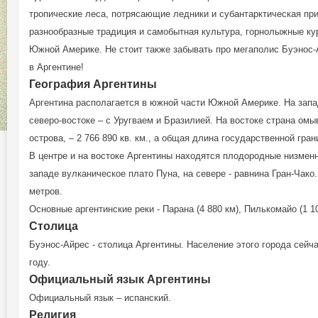
тропические леса, потрясающие ледники и субантарктическая при
разнообразные традиция и самобытная культура, горнолыжные ку
Южной Америке. Не стоит также забывать про мегаполис Буэнос-Ай
в Аргентине!
География Аргентины
Аргентина располагается в южной части Южной Америке. На запад
северо-востоке – с Уругваем и Бразилией. На востоке страна ом
острова, – 2 766 890 кв. км., а общая длина государственной гран
В центре и на востоке Аргентины находятся плодородные низменн
западе вулканическое плато Пуна, на севере - равнина Гран-Чако
метров.
Основные аргентинские реки - Парана (4 880 км), Пилькомайо (1 100
Столица
Буэнос-Айрес - столица Аргентины. Население этого города сейч
году.
Официальный язык Аргентины
Официальный язык – испанский.
Религия