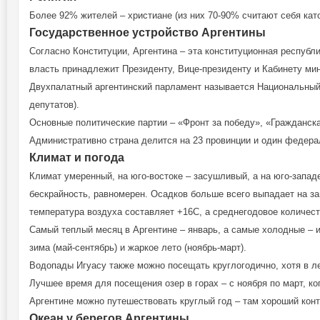
Более 92% жителей – христиане (из них 70-90% считают себя кат
Государственное устройство Аргентины
Согласно Конституции, Аргентина – эта конституционная республи
власть принадлежит Президенту, Вице-президенту и Кабинету мин
Двухпалатный аргентинский парламент называется Национальный К
депутатов).
Основные политические партии – «Фронт за победу», «Гражданск
Административно страна делится на 23 провинции и один федера
Климат и погода
Климат умеренный, на юго-востоке – засушливый, а на юго-западе
бескрайность, равномерен. Осадков больше всего выпадает на за
температура воздуха составляет +16С, а среднегодовое количест
Самый теплый месяц в Аргентине – январь, а самые холодные – и
зима (май-сентябрь) и жаркое лето (ноябрь-март).
Водопады Игуасу также можно посещать круглогодично, хотя в ле
Лучшее время для посещения озер в горах – с ноября по март, к
Аргентине можно путешествовать круглый год – там хороший кон
Океан у берегов Аргентины