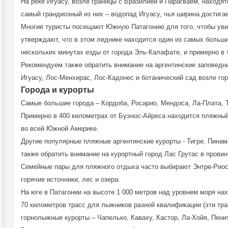
На реке Игуасу, возле границы с Бразилией и Парагваем, находя
самый грандиозный из них – водопад Игуасу, чья ширина достига
Многие туристы посещают Южную Патагонию для того, чтобы увид
утверждают, что в этом леднике находится один из самых больши
нескольких минутах езды от города Эль-Калафате, и примерно в 
Рекомендуем также обратить внимание на аргентинские заповедни
Игуасу, Лос-Менхирас, Лос-Кадонес и ботанический сад возле гор
Города и курорты
Самые большие города – Кордоба, Росарио, Мендоса, Ла-Плата, Т
Примерно в 400 километрах от Буэнос-Айреса находится пляжны
во всей Южной Америке.
Другие популярные пляжные аргентинские курорты - Тигре, Пинам
также обратить внимание на курортный город Лас Грутас в провин
Семейные пары для пляжного отдыха часто выбирают Энтре-Риос, 
горячие источники, лес и озера.
На юге в Патагонии на высоте 1 000 метров над уровнем моря на
70 километров трасс для лыжников разной квалификации (эти тр
горнолыжные курорты – Чапелько, Каваху, Кастор, Ла-Хойя, Пени