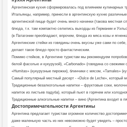
Аргентинская кухня сформировалась под влиянием кулинарных тр
Итальянцы, например, принесли в аргентинскую кухню различные п
аргентинской пицце будет очень много начинки (такова местная 
блюда, т.к. там компактно селились выходцы из Германии и Уэль
(в Патагонии преобладают, впрочем, блюда из мяса козы и ягненка
Аргентинские стейки из говядины очень вкусны уже сами по себе
делает такое блюдо просто фантастическим.
Помимо стейков, в Аргентине туристам мы рекомендуем попробовать
белой фасолью и кукурузой), «Carbonado» (говядина со свежими о
«Humitas» (кукурузные пирожки), блинчики с мясом, «Tamales» (к
Самый популярный местный десерт - «Dulce de Leche», который м
Традиционные безалкогольные напитки – фруктовые соки, молочны
напиток из листьев падуба), который пьют в горячем или холодно
Традиционные алкогольные напитки – вино (Аргентина входит в пя
Достопримечательности Аргентины
Аргентина предлагает туристам огромное количество достопримеч
даже маленькую часть из них невозможно будет увидеть – просто